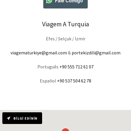
Fale Comigo
Viagem A Turquia
Efes / Selçuk / İzmir
viagematurkiye@gmail.com
&
portekizdili@gmail.com
Português
+90 555 712 61 07
Español
+90 537 504 62 78
BILGI EDININ