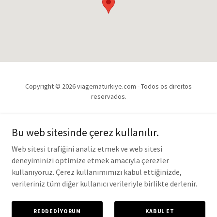
Copyright © 2026 viagematurkiye.com - Todos os direitos
reservados.
Destekli
Bu web sitesinde çerez kullanılır.
Web sitesi trafiğini analiz etmek ve web sitesi
INÍCIO
deneyiminizi optimize etmek amacıyla çerezler
SOBRE MIM
kullanıyoruz. Çerez kullanımımızı kabul ettiğinizde,
verileriniz tüm diğer kullanıcı verileriyle birlikte derlenir.
PERGUNTAS FREQUENTES
BLOG
FALE CONOSCO
REDDEDIYORUM
KABUL ET