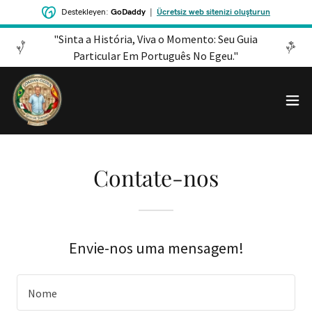
Destekleyen:
GoDaddy
|
Ücretsiz web sitenizi oluşturun
​"Sinta a História, Viva o Momento: Seu Guia
Particular Em Português No Egeu."
Contate-nos
Envie-nos uma mensagem!
Nome